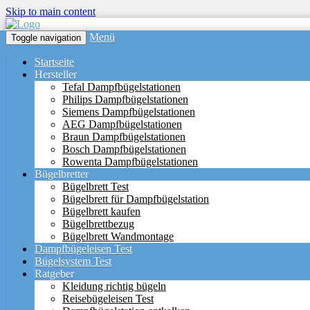
Skip to main content
Menü
Toggle navigation
Startseite
Hersteller
Tefal Dampfbügelstationen
Philips Dampfbügelstationen
Siemens Dampfbügelstationen
AEG Dampfbügelstationen
Braun Dampfbügelstationen
Bosch Dampfbügelstationen
Rowenta Dampfbügelstationen
Bügelbretter
Bügelbrett Test
Bügelbrett für Dampfbügelstation
Bügelbrett kaufen
Bügelbrettbezug
Bügelbrett Wandmontage
Dampfbügeleisen Test
Bügelsystem Test
Ratgeber
Kleidung richtig bügeln
Reisebügeleisen Test