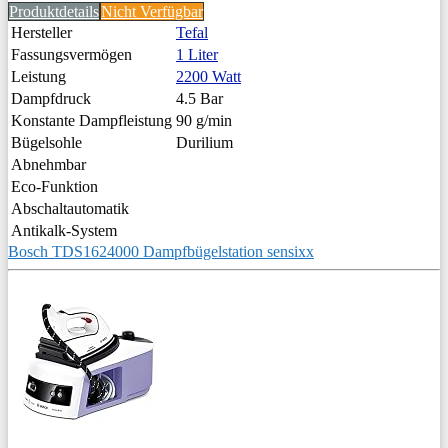
Produktdetails
Nicht Verfügbar
Hersteller
Tefal
Fassungsvermögen
1 Liter
Leistung
2200 Watt
Dampfdruck
4.5 Bar
Konstante Dampfleistung
90 g/min
Bügelsohle
Durilium
Abnehmbar
Eco-Funktion
Abschaltautomatik
Antikalk-System
Bosch TDS1624000 Dampfbügelstation sensixx