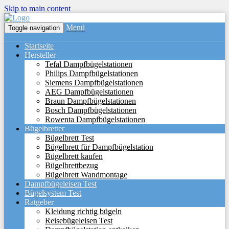
Skip to main content
Menü
Toggle navigation
Startseite
Hersteller
Tefal Dampfbügelstationen
Philips Dampfbügelstationen
Siemens Dampfbügelstationen
AEG Dampfbügelstationen
Braun Dampfbügelstationen
Bosch Dampfbügelstationen
Rowenta Dampfbügelstationen
Bügelbretter
Bügelbrett Test
Bügelbrett für Dampfbügelstation
Bügelbrett kaufen
Bügelbrettbezug
Bügelbrett Wandmontage
Dampfbügeleisen Test
Bügelsystem Test
Ratgeber
Kleidung richtig bügeln
Reisebügeleisen Test