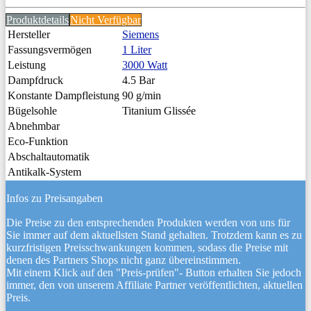
Produktdetails
Nicht Verfügbar
Hersteller
Siemens
Fassungsvermögen
1 Liter
Leistung
3000 Watt
Dampfdruck
4.5 Bar
Konstante Dampfleistung
90 g/min
Bügelsohle
Titanium Glissée
Abnehmbar
Eco-Funktion
Abschaltautomatik
Antikalk-System
Infos zu Preisangaben
Die Preise zu den entsprechenden Produkten werden von uns für
Sie immer auf dem aktuellsten Stand gehalten. Trotzdem kann es zu
kurzfristigen Preisschwankungen kommen, sodass die Preise mit
denen des Partners Shops nicht ganz übereinstimmen.
Mit einem Klick auf den "Preis-prüfen"- Button erhalten Sie jedoch
immer, den von unserem Affiliate Partner veröffentlichten, aktuellen
Preis.