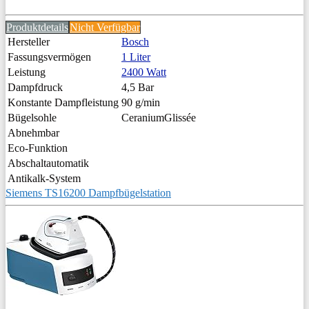
Produktdetails
Nicht Verfügbar
Hersteller
Bosch
Fassungsvermögen
1 Liter
Leistung
2400 Watt
Dampfdruck
4,5 Bar
Konstante Dampfleistung
90 g/min
Bügelsohle
CeraniumGlissée
Abnehmbar
Eco-Funktion
Abschaltautomatik
Antikalk-System
Siemens TS16200 Dampfbügelstation