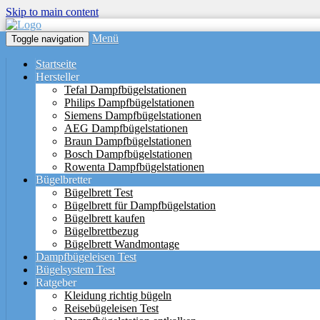
Skip to main content
Menü
Toggle navigation
Startseite
Hersteller
Tefal Dampfbügelstationen
Philips Dampfbügelstationen
Siemens Dampfbügelstationen
AEG Dampfbügelstationen
Braun Dampfbügelstationen
Bosch Dampfbügelstationen
Rowenta Dampfbügelstationen
Bügelbretter
Bügelbrett Test
Bügelbrett für Dampfbügelstation
Bügelbrett kaufen
Bügelbrettbezug
Bügelbrett Wandmontage
Dampfbügeleisen Test
Bügelsystem Test
Ratgeber
Kleidung richtig bügeln
Reisebügeleisen Test