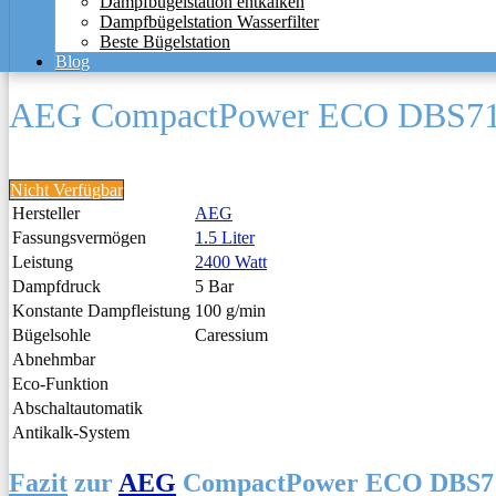
Dampfbügelstation entkalken
Dampfbügelstation Wasserfilter
Beste Bügelstation
Blog
AEG CompactPower ECO DBS7
Nicht Verfügbar
Hersteller
AEG
Fassungsvermögen
1.5 Liter
Leistung
2400 Watt
Dampfdruck
5 Bar
Konstante Dampfleistung
100 g/min
Bügelsohle
Caressium
Abnehmbar
Eco-Funktion
Abschaltautomatik
Antikalk-System
Fazit
zur
AEG
CompactPower ECO DBS71