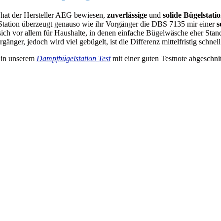
t der Hersteller AEG bewiesen,
zuverlässige
und
solide Bügelstati
 Station überzeugt genauso wie ihr Vorgänger die DBS 7135 mir einer
s
sich vor allem für Haushalte, in denen einfache Bügelwäsche eher Standa
orgänger, jedoch wird viel gebügelt, ist die Differenz mittelfristig schn
in unserem
Dampfbügelstation Test
mit einer guten Testnote abgeschnit