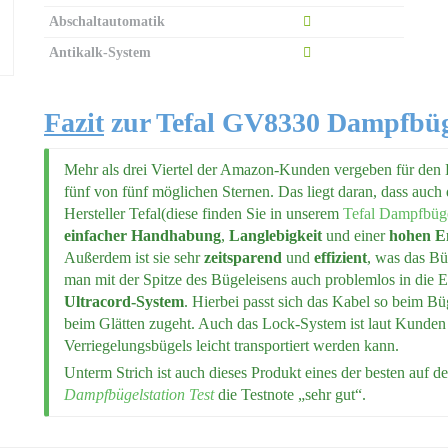
Abschaltautomatik
Antikalk-System
Fazit
zur Tefal GV8330 Dampfbüge
Mehr als drei Viertel der Amazon-Kunden vergeben für den
fünf von fünf möglichen Sternen. Das liegt daran, dass auch
Hersteller Tefal(diese finden Sie in unserem
Tefal Dampfbüge
einfacher Handhabung
,
Langlebigkeit
und einer
hohen E
Außerdem ist sie sehr
zeitsparend
und
effizient
, was das Bü
man mit der Spitze des Bügeleisens auch problemlos in die
Ultracord-System
. Hierbei passt sich das Kabel so beim B
beim Glätten zugeht. Auch das Lock-System ist laut Kunden p
Verriegelungsbügels leicht transportiert werden kann.
Unterm Strich ist auch dieses Produkt eines der besten auf d
Dampfbügelstation Test
die Testnote „sehr gut“.