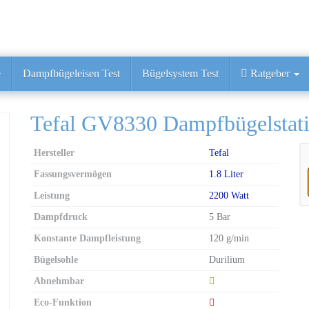
Dampfbügeleisen Test
Bügelsystem Test
Ratgeber
Tefal GV8330 Dampfbügelstat
Hersteller
Tefal
Fassungsvermögen
1.8 Liter
Leistung
2200 Watt
Dampfdruck
5 Bar
Konstante Dampfleistung
120 g/min
Bügelsohle
Durilium
Abnehmbar
Eco-Funktion