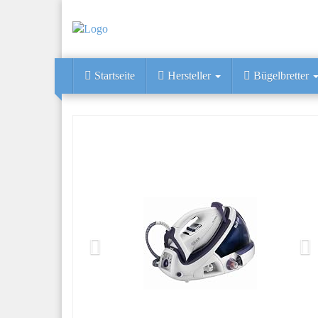
Skip
to
main
content
Startseite
Hersteller
Bügelbretter