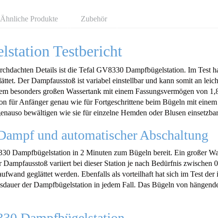
Ähnliche Produkte
Zubehör
tation Testbericht
rchdachten Details ist die Tefal GV8330 Dampfbügelstation. Im Test hat
glättet. Der Dampfausstoß ist variabel einstellbar und kann somit an lei
nem besonders großen Wassertank mit einem Fassungsvermögen von 1,8 
tation für Anfänger genau wie für Fortgeschrittene beim Bügeln mit ei
auso bewältigen wie sie für einzelne Hemden oder Blusen einsetzbar 
 Dampf und automatischer Abschaltung
330 Dampfbügelstation in 2 Minuten zum Bügeln bereit. Ein großer Wa
r Dampfausstoß variiert bei dieser Station je nach Bedürfnis zwisch
fwand geglättet werden. Ebenfalls als vorteilhaft hat sich im Test der
sdauer der Dampfbügelstation in jedem Fall. Das Bügeln von hängenden
8330 Dampfbügelstation